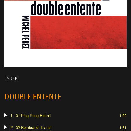
15,00
€
DOUBLE ENTENTE
1
01-Ping Pong Extrait
1:32
2
02 Rembrandt Extrait
1:31