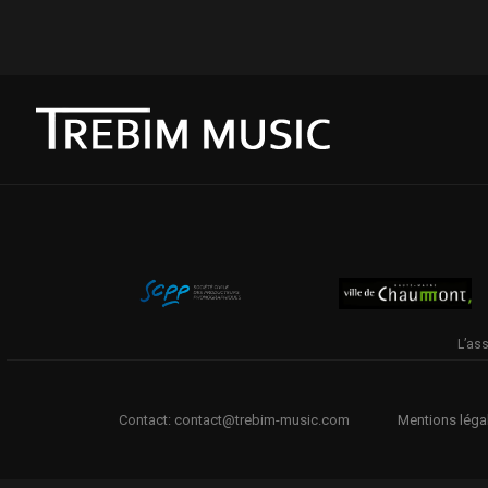
L’ass
Contact: contact@trebim-music.com
Mentions léga