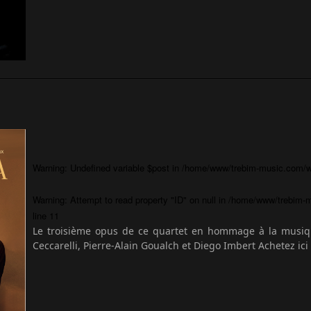
Warning
: Undefined variable $post in
/home/www/trebim-music.com/wp
Warning
: Attempt to read property "ID" on null in
/home/www/trebim-m
line
11
Le troisième opus de ce quartet en hommage à la musiq
Ceccarelli, Pierre-Alain Goualch et Diego Imbert Achetez ici