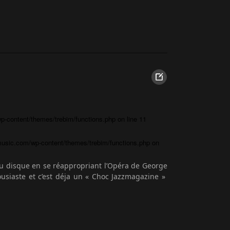
-content/themes/trebim/functions.php
on line
11
usic.com/wp-content/themes/trebim/functions.php
on
eau disque en se réappropriant l’Opéra de George
ousiaste et c’est déja un « Choc Jazzmagazine »