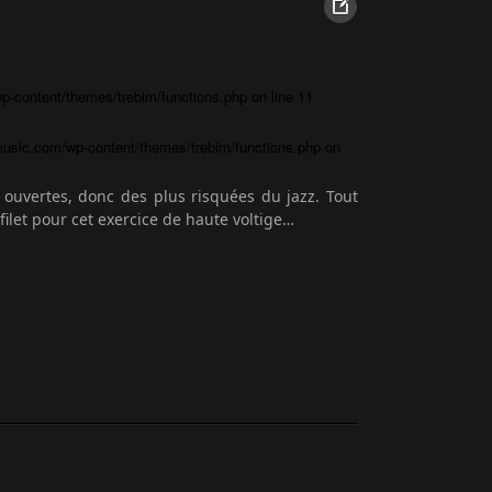
-content/themes/trebim/functions.php
on line
11
usic.com/wp-content/themes/trebim/functions.php
on
 ouvertes, donc des plus risquées du jazz. Tout
 filet pour cet exercice de haute voltige…