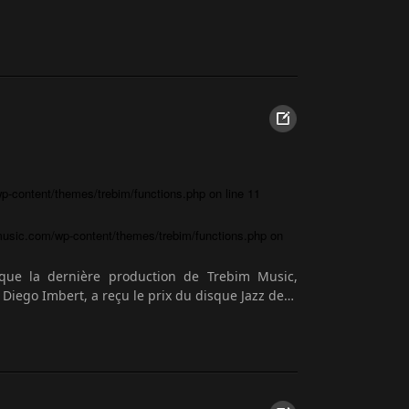
-content/themes/trebim/functions.php
on line
11
usic.com/wp-content/themes/trebim/functions.php
on
que la dernière production de Trebim Music,
t Diego Imbert, a reçu le prix du disque Jazz de…