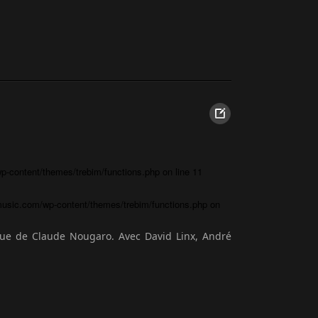
-content/themes/trebim/functions.php
on line
11
usic.com/wp-content/themes/trebim/functions.php
on
ue de Claude Nougaro. Avec David Linx, André