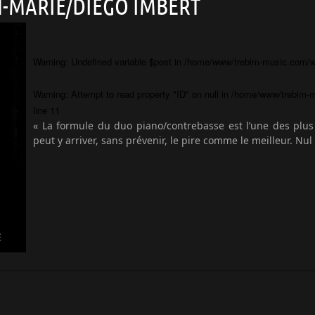
AN-MARIE/DIEGO IMBERT
Warning
: Undefined variable $post in
/home/www/trebim-music.com/wp
Warning
: Attempt to read property "ID" on null in
/home/www/trebim-m
line
11
« La formule du duo piano/contrebasse est l’une des plus
peut y arriver, sans prévenir, le pire comme le meilleur. Nul