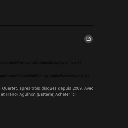
-content/themes/trebim/functions.php
on line
11
usic.com/wp-content/themes/trebim/functions.php
on
Quartet, après trois disques depuis 2009. Avec
et Franck Agulhon (Batterie) Acheter ici