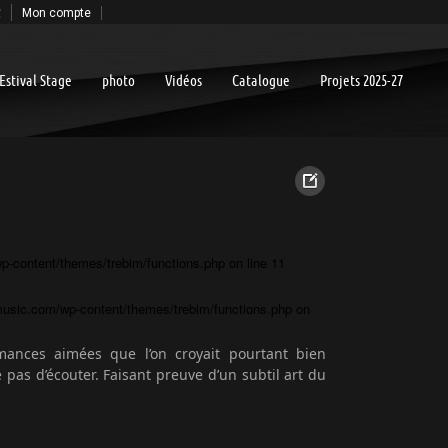
€
Mon compte
Estival Stage
photo
Vidéos
Catalogue
Projets 2025-27
-content/themes/trebim/functions.php
on line
11
usic.com/wp-content/themes/trebim/functions.php
on
mances aimées que l’on croyait pourtant bien
pas d’écouter. Faisant preuve d’un subtil art du