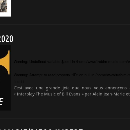
2020
Warning
: Undefined variable $post in
/home/www/trebim-music.com/wp
Warning
: Attempt to read property "ID" on null in
/home/www/trebim-m
line
11
C’est avec une grande joie que nous vous annonçons 
« Interplay-The Music of Bill Evans » par Alain Jean-Marie e