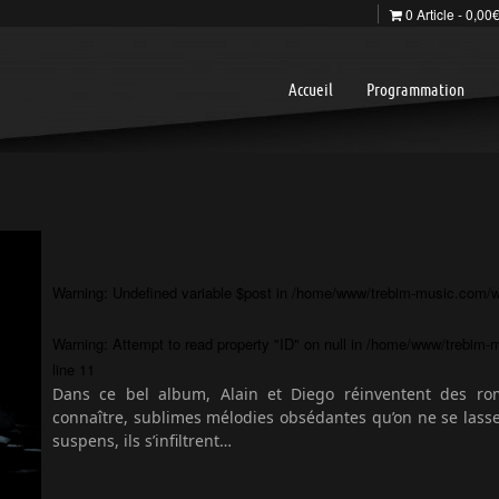
0 Article
0,00
Accueil
Programmation
Warning
: Undefined variable $post in
/home/www/trebim-music.com/wp
Warning
: Attempt to read property "ID" on null in
/home/www/trebim-m
line
11
Dans ce bel album, Alain et Diego réinventent des ro
connaître, sublimes mélodies obsédantes qu’on ne se lasse 
suspens, ils s’infiltrent…