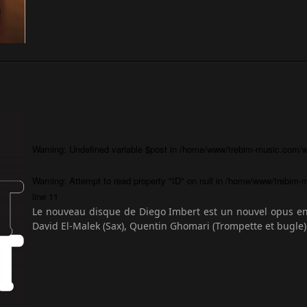
Warning
: Undefined variable $post in
/home/www/trebim-music.com/wp
Warning
: Attempt to read property "ID" on null in
/home/www/trebim-m
line
11
Le nouveau disque de Diego Imbert est un nouvel opus en 
David El-Malek (Sax), Quentin Ghomari (Trompette et bugle) 