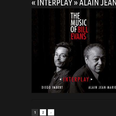
« INTERPLAY » ALAIN JE
1
2
›