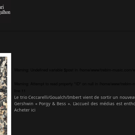
Warning
: Undefined variable $post in
/home/www/trebim-music.com/wp
Warning
: Attempt to read property "ID" on null in
/home/www/trebim-m
line
11
Le trio Ceccarelli/Goualch/Imbert vient de sortir un nouv
Gershwin « Porgy & Bess ». L’accueil des médias est enth
Acheter ici